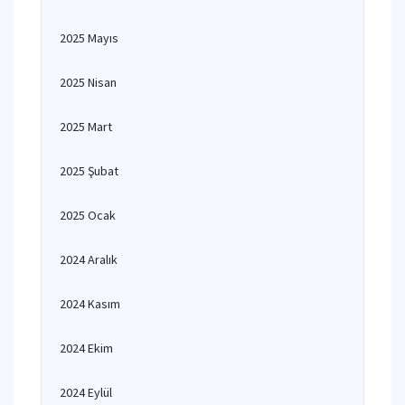
2025 Mayıs
2025 Nisan
2025 Mart
2025 Şubat
2025 Ocak
2024 Aralık
2024 Kasım
2024 Ekim
2024 Eylül