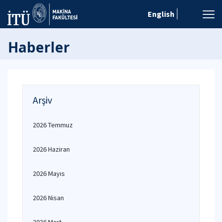
English
Haberler
Arşiv
2026 Temmuz
2026 Haziran
2026 Mayıs
2026 Nisan