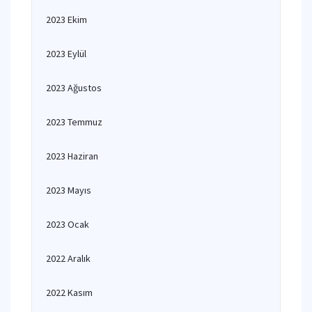
2023 Ekim
2023 Eylül
2023 Ağustos
2023 Temmuz
2023 Haziran
2023 Mayıs
2023 Ocak
2022 Aralık
2022 Kasım