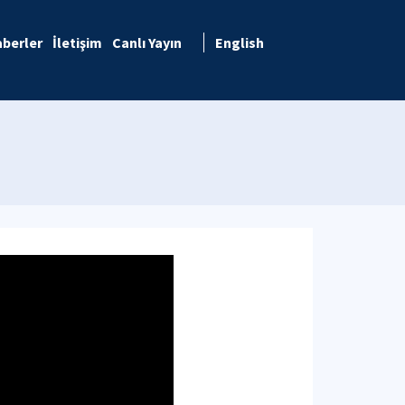
berler
İletişim
Canlı Yayın
English