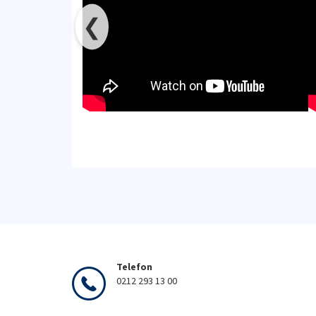
❮
Telefon
0212 293 13 00