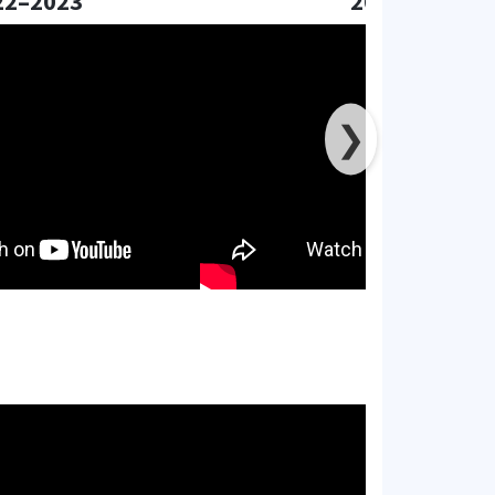
22–2023
2019
❯