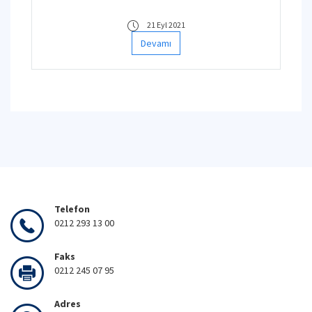
derneğimize 15 Ekim 2021 Cuma saat 17:00’ye
kadar müracaatlarını rica ederiz.
21 Eyl 2021
Devamı
Telefon
0212 293 13 00
Faks
0212 245 07 95
Adres