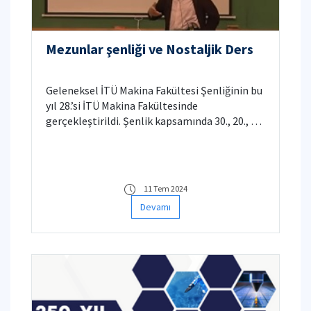
Mezunlar şenliği ve Nostaljik Ders
Geleneksel İTÜ Makina Fakültesi Şenliğinin bu
yıl 28.’si İTÜ Makina Fakültesinde
gerçekleştirildi. Şenlik kapsamında 30., 20., ve
10. Yıl mezunlarımıza temsili diploma töreni
düzenlendi. Prof. Dr. Temel Belek Hocamız
tarafından da nostaljik ders verildi.
11 Tem 2024
Devamı