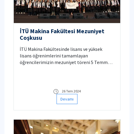
İTÜ Makina Fakültesi Mezuniyet
Coşkusu
İTÜ Makina Fakültesinde lisans ve yüksek
lisans öğrenimlerini tamamlayan
öğrencilerimizin mezuniyet töreni 5 Temmuz
2024 tarihinde İTÜ Stadyumu’nda
gerçekleşmiştir. Mezunlarımızı tebrik ediyor
ve meslek hayatlarında başarılar diliyoruz.
26 Tem 2024
Devamı