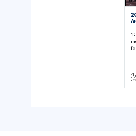
2
Ar
12
me
fo
ya
20