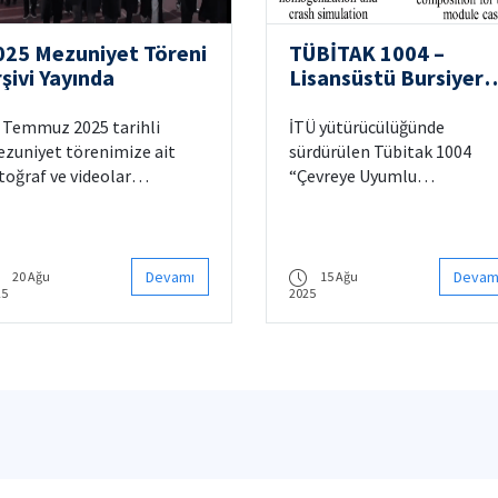
025 Mezuniyet Töreni
TÜBİTAK 1004 –
şivi Yayında
Lisansüstü Bursiyer
İlanı
 Temmuz 2025 tarihli
İTÜ yütürücülüğünde
zuniyet törenimize ait
sürdürülen Tübitak 1004
toğraf ve videolar
“Çevreye Uyumlu
yınlanmıştır.
Sürdürülebilir İleri Araç
Teknolojileri” projesi
kapsamında, elektrikli
araçlarda hafifletme amaçl
Devamı
Devam
20 Ağu
15 Ağu
25
2025
kullanılacak kompozit
malzeme geliştirilmesi
üzerine çalışmaktayız. Bu
çalışma kapsamında
geliştirilen malzemenin
elektrikli araçlarda
kullanılması neticesinde
ortaya çıkabilecek çarpışm
kaynaklı hasar incelemesi