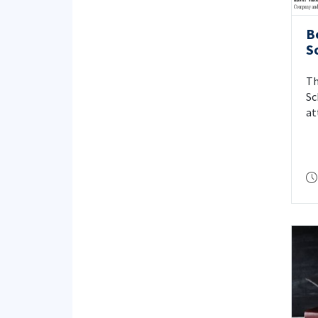
B
S
Th
Sc
at
un
st
or
in
Co
se
pr
2 
st
Fu
re
el