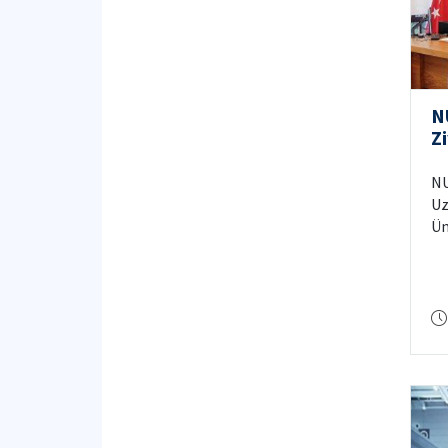
N
Zi
NU
Uz
Ün
ko
al
Ku
gü
pl
to
Ko
se
su