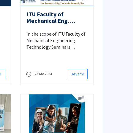
ITU Faculty of
Mechanical Eng.
Technology Seminars
In the scope of İTÜ Faculty of
Mechanical Engineering
Technology Seminars
"Macro-Mechanical Behaviour
of Additively Manufactured
Metallic Parts Based on Static
and Dynamic Testing and
ı
Devamı
23 Ara 2024
Micro-Structural Evaluations"
seminar will be presented by
Assoc. Prof. Dr. Mohammad
Malekan. For details please
click