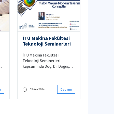
n
İTÜ Makina Fakültesi
Teknoloji Seminerleri
İTÜ Makina Fakültesi
Teknoloji Seminerleri
ma
kapsamında Doç. Dr. Doğuş
ÖZKAN tarafından
"Turbomakina Modern
Tasarım Konseptleri" isimli
seminer düzenlenecektir.
ı
Devamı
09 Ara 2024
Detaylı bilgi için tıklayınız.