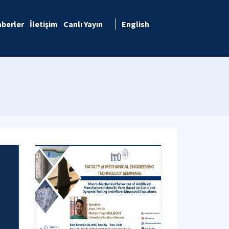
berler
İletişim
Canlı Yayın
English