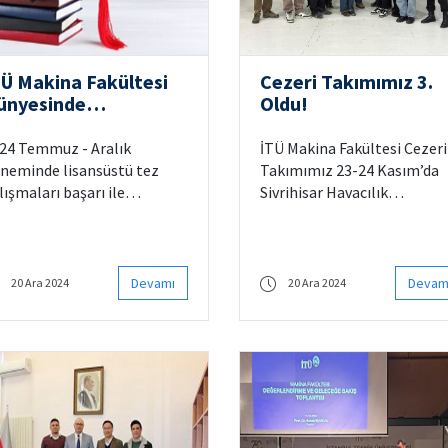
TÜ Makina Fakültesi
Cezeri Takımımız 3.
ünyesinde
Oldu!
amamlanan
isansüstü Tez
24 Temmuz - Aralık
İTÜ Makina Fakültesi Cezeri
alışmaları
neminde lisansüstü tez
Takımımız 23-24 Kasım’da
lışmaları başarı ile
Sivrihisar Havacılık
mamlanmıştır. Başarılı
Merkezi’nde gerçekleştiril
an yüksek lisans ve doktora
ODTÜ VTOL yarışmasında
zunlarımızı ve
araçları Pasifik ile yarışarak
nışmanlarını tebrik ederiz.
3.’lük elde etti. Kendilerini
Devamı
Devam
20 Ara 2024
20 Ara 2024
gönülden kutluyor,
başarılarının devamını
diliyoruz.