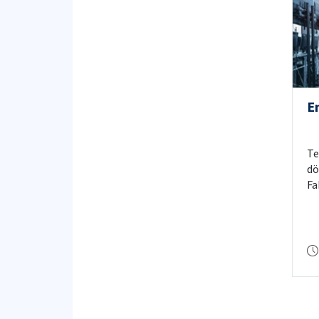
En
Te
dö
Fa
bi
al
Ar
ed