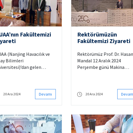
UAA’nın Fakültemizi
Rektörümüzün
yareti
Fakültemizi Ziyareti
AA (Nanjing Havacılık ve
Rektörümüz Prof. Dr. Hasa
ay Bilimleri
Mandal 12 Aralık 2024
iversitesi)’dan gelen
Perşembe günü Makina
nuklarımız ile karşılıklı fikir
Fakültesi’ni ziyaret etmiştir
ışverişinde bulunulmuştur.
Bu kapsamda, Orhan
rumlar arası bağların
Öcalgiray Konferans
çlendirildiği ve işbirliği
Salonu’nda 08.00-10.00
Devamı
Devam
20 Ara 2024
20 Ara 2024
anlarının yapıldığı bir
saatleri arasında Rektörü
plantı gerçekleştirilmiştir.
tarafından bir sunum yapıl
nuklarımıza ziyaretleri
ve ardından akademik
bebiyle şükranlarımızı
personelimizle karşılıklı fik
narız.
alışverişinde bulunmuştur.