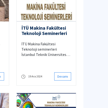
İTÜ Makina Fakültesi
Teknoloji Seminerleri
n
İTÜ Makina Fakültesi
Teknoloji seminerleri
İstanbul Teknik Üniversitesi
.
Makina Fakültesinde
Teknoloji Seminerleri ve Genç
Araştırmacı Seminerleri
düzenlenmektedir. Birçok
ı
Devamı
19 Ara 2024
müz
saygın akademisyenin
mış
yaptıkları güncel çalışmaları
sundukları seminerler Makina
ir
Fakültesi bünyesinde
katılımcılarla buluşmaktadır.