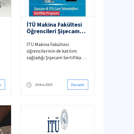
İTÜ Makina Fakültesi
Öğrencileri Şişecam
Sertifika Programına
Katıldı
İTÜ Makina Fakültesi
öğrencilerinin de katılım
sağladığı Şişecam Sertifika
en
Programı 27 Kasım 2024
tarihinde Ayazağa
Kampüsünde başlamıştır.
ı
Devamı
20 Ara 2024