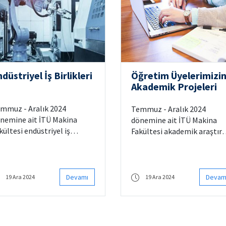
düstriyel İş Birlikleri
Öğretim Üyelerimizi
Akademik Projeleri
mmuz - Aralık 2024
Temmuz - Aralık 2024
nemine ait İTÜ Makina
dönemine ait İTÜ Makina
kültesi endüstriyel iş
Fakültesi akademik araştır
rlikleri listesi detaylarda yer
proje listesi detaylarda yer
maktadır.
almaktadır.
aştırmacılarımızı tebrik
Araştırmacılarımızı tebrik
eriz.
ederiz.
Devamı
Devam
19 Ara 2024
19 Ara 2024