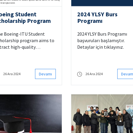
oeing Student
2024 YLSY Burs
cholarship Program
Programı
e Boeing-ITU Student
2024 YLSY Burs Programı
holarship program aims to
başvuruları başlamıştır.
tract high-quality
Detaylar için tıklayınız.
dergraduate and master
udents that have technical
 business aptitude and an
terest in The Boeing
Devamı
Devam
26 Ara 2024
26 Ara 2024
mpany and/or aerospace
ctor. The scholarship
ogram will be available for
undergraduate and 2 master
udents (total of 4) annually.
ll-time enrollment is
quired for students to be
igible for the program.