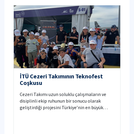
İTÜ Cezeri Takımının Teknofest
Coşkusu
Cezeri Takımı uzun soluklu çalışmaların ve
disiplinli ekip ruhunun bir sonucu olarak
geliştirdiği projesini Türkiye’nin en büyük
teknoloji ve inovasyon festivali olan
TEKNOFEST 2025’te sergilemiştir. Takımımızı
tebrik ediyor ve başarılarının devamını
diliyoruz.