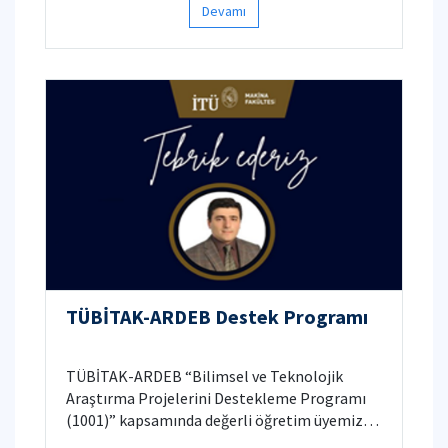
Devamı
2024-2025 LIFT UP Kapanış Konferansı Ödül
Töreninde Türkiye genelinde 222 proje
arasından ikinciliğe layık görüldü.
TÜBİTAK-ARDEB Destek Programı
TÜBİTAK-ARDEB “Bilimsel ve Teknolojik
Araştırma Projelerini Destekleme Programı
(1001)” kapsamında değerli öğretim üyemiz
Prof. Dr. Mesut Kırca “Kabuk Yapıların Mekanik