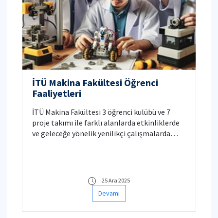
İTÜ Makina Fakültesi Öğrenci
Faaliyetleri
İTÜ Makina Fakültesi 3 öğrenci kulübü ve 7
proje takımı ile farklı alanlarda etkinliklerde
ve geleceğe yönelik yenilikçi çalışmalarda
bulunmaktadır. Kulüp ve takımlarda yer alan
öğrenciler ulusal ve uluslararası
platformlarda çalışmalarıyla fakültemizi
temsil etmektedirler.
25 Ara 2025
Devamı