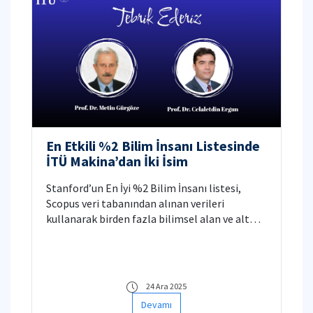
En Etkili %2 Bilim İnsanı Listesinde
İTÜ Makina’dan İki İsim
Stanford’un En İyi %2 Bilim İnsanı listesi,
Scopus veri tabanından alınan verileri
kullanarak birden fazla bilimsel alan ve alt
alanda atıf etkisinin analizine dayanan listeye
emekli öğretim üyelerimizden Prof. Dr. Metin
Gürgöze ve Prof. Dr. Celaletdin Ergun
girmiştir. Kendilerini tebrik ederiz.
24 Ara 2025
Devamı