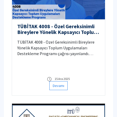
TÜBİTAK 4008 - Özel Gereksinimli
Bireylere Yönelik Kapsayıcı Toplum
Uygulamaları Destekleme
TÜBİTAK 4008 - Özel Gereksinimli Bireylere
Programı
Yönelik Kapsayıcı Toplum Uygulamaları
Destekleme Programı çağrısı yayınlandı.
Detaylar için tıklayınız.
15 Ara 2025
Devamı