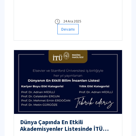
Tasarımı İçin Grid Tabanlı Temsil ve Üretken
Yapay Zekâ Yaklaşımı” projesiyle destek
almaya hak kazanmıştır. Öğretim üyemizi
24 Ara 2025
tebrik ediyor, başarılarının devamını diliyoruz.
Devamı
Dünya Çapında En Etkili
Akademisyenler Listesinde İTÜ
Makina