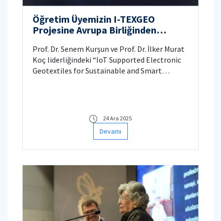
Öğretim Üyemizin I-TEXGEO
Projesine Avrupa Birliğinden
Koordinatörlük Desteği
Prof. Dr. Senem Kurşun ve Prof. Dr. İlker Murat
Koç liderliğindeki “IoT Supported Electronic
Geotextiles for Sustainable and Smart
Precision Agriculture” (I-TEXGEO) projesi,
1.683.360 € bütçe ile 48 aylık AB desteği
kazanmıştır.
24 Ara 2025
Devamı