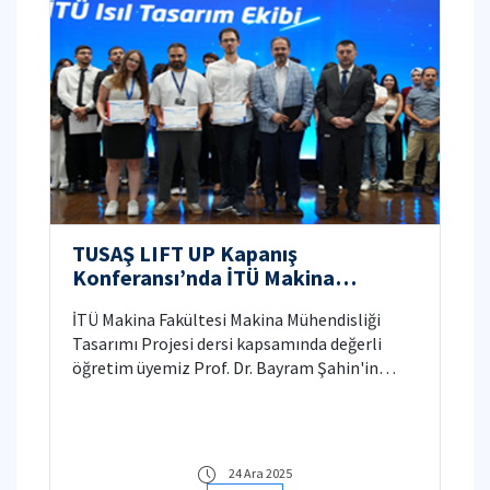
TUSAŞ LIFT UP Kapanış
Konferansı’nda İTÜ Makina
Takımına Ödül
İTÜ Makina Fakültesi Makina Mühendisliği
Tasarımı Projesi dersi kapsamında değerli
öğretim üyemiz Prof. Dr. Bayram Şahin'in
akademik danışmanlığını yaptığı Özge
Dönmez ve Taha Kandemir, TÜBİTAK 2209-B
ve TUSAŞ LIFT UP programı ile desteklenen
“Eklemeli imalat yöntemleriyle yüksek
24 Ara 2025
performanslı ısı eşanjörü tasarımı” projesi,