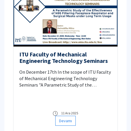
ITU Faculty of Mechanical
Engineering Technology Seminars
On December 17th In the scope of ITU Faculty
of Mechanical Engineering Technology
Seminars "A Parametric Study of the
Effectiveness of N95 Filtering Facepiece
Respirator and Surgical Masks Under Long
Term Usage" will be presented Mr. Aniruddha
Mitra in ITU Faculty of Mechanical
11 Ara 2025
Engineering, Mavi Salon
Devamı