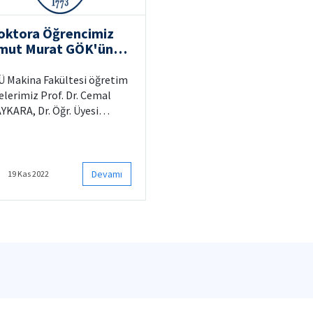
oktora Öğrencimiz
mut Murat GÖK'ün
aşarısı
Ü Makina Fakültesi öğretim
elerimiz Prof. Dr. Cemal
YKARA, Dr. Öğr. Üyesi
man Taha ŞEN ve doktora
rencimiz Umut Murat GÖK,
021 – 02 Savunma Sanayi
tiyaçlarını Millileştirme
Devamı
19 Kas 2022
psamında Ar-Ge ve
ovasyon ile Ür-Ge
ojelerinin Desteklenmesi’
el çağrısı kapsamında
nulan ‘Akustik Verilere
yalı Atış Saptama Sistemi’
şlıklı projesiyle ASELSAN ve
C. Sanayi ve Teknoloji
kanlığı tarafından