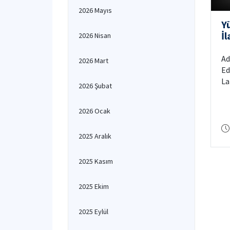
2026 Mayıs
Y
İl
2026 Nisan
Ad
2026 Mart
Ed
La
2026 Şubat
En
Is
2026 Ocak
is
wi
2025 Aralık
ad
re
Si
2025 Kasım
2025 Ekim
2025 Eylül