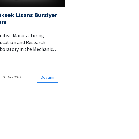
üksek Lisans Bursiyer
anı
ditive Manufacturing
ucation and Research
boratory in the Mechanical
gineering Department at
tanbul Technical University
 searching for an M.S. You
ll join a binder jetting
Devamı
25 Ara 2023
ditive manufacturing
search project funded by
ntertek.