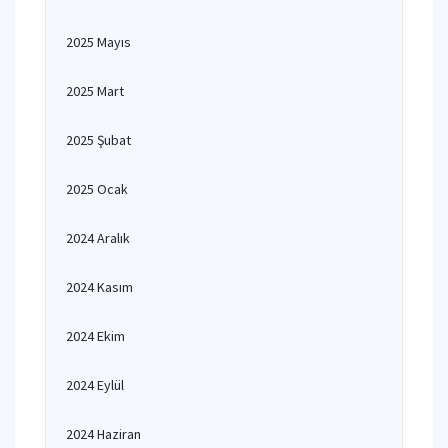
2025 Mayıs
2025 Mart
2025 Şubat
2025 Ocak
2024 Aralık
2024 Kasım
2024 Ekim
2024 Eylül
2024 Haziran