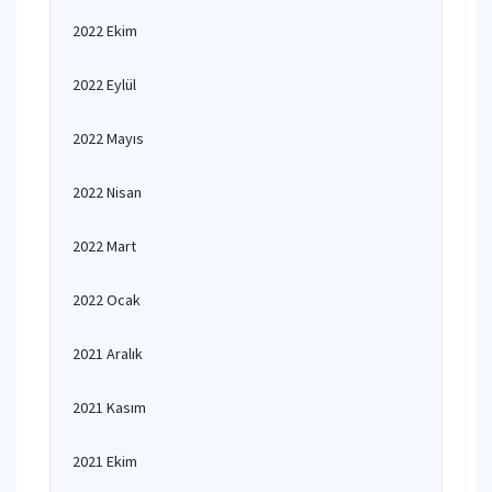
2022 Ekim
2022 Eylül
2022 Mayıs
2022 Nisan
2022 Mart
2022 Ocak
2021 Aralık
2021 Kasım
2021 Ekim