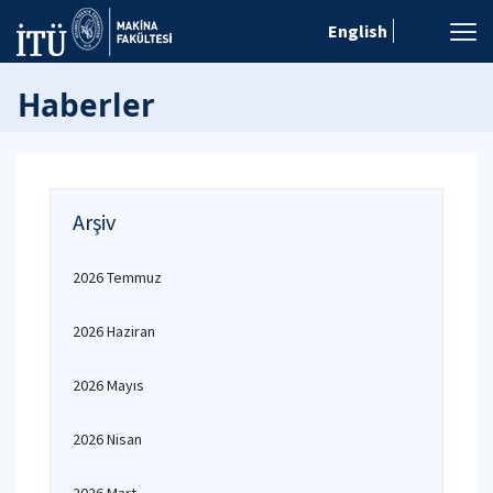
English
Haberler
Arşiv
2026 Temmuz
2026 Haziran
2026 Mayıs
2026 Nisan