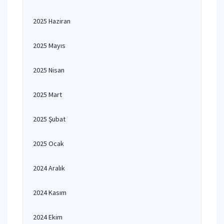
2025 Haziran
2025 Mayıs
2025 Nisan
2025 Mart
2025 Şubat
2025 Ocak
2024 Aralık
2024 Kasım
2024 Ekim