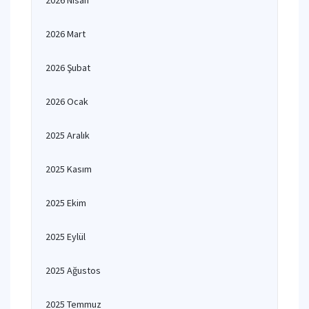
2026 Nisan
2026 Mart
2026 Şubat
2026 Ocak
2025 Aralık
2025 Kasım
2025 Ekim
2025 Eylül
2025 Ağustos
2025 Temmuz