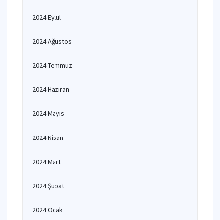
2024 Eylül
2024 Ağustos
2024 Temmuz
2024 Haziran
2024 Mayıs
2024 Nisan
2024 Mart
2024 Şubat
2024 Ocak