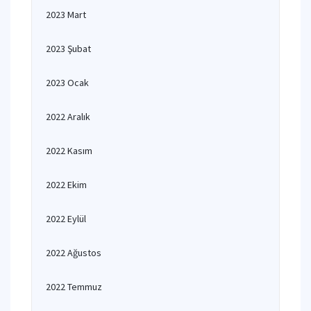
2023 Mart
2023 Şubat
2023 Ocak
2022 Aralık
2022 Kasım
2022 Ekim
2022 Eylül
2022 Ağustos
2022 Temmuz