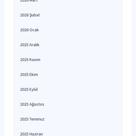
2026 Mart
2026 Şubat
2026 Ocak
2025 Aralık
2025 Kasım
2025 Ekim
2025 Eylül
2025 Ağustos
2025 Temmuz
2025 Haziran