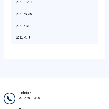
2021 Haziran
2021 Mayıs
2021 Nisan
2021 Mart
Telefon
0212 293 13 00