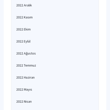
2022 Aralık
2022 Kasım
2022 Ekim
2022 Eylül
2022 Ağustos
2022 Temmuz
2022 Haziran
2022 Mayıs
2022 Nisan