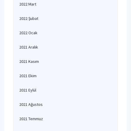
2022 Mart
2022 Şubat
2022 Ocak
2021 Aralık
2021 Kasım
2021 Ekim
2021 Eylül
2021 Ağustos
2021 Temmuz