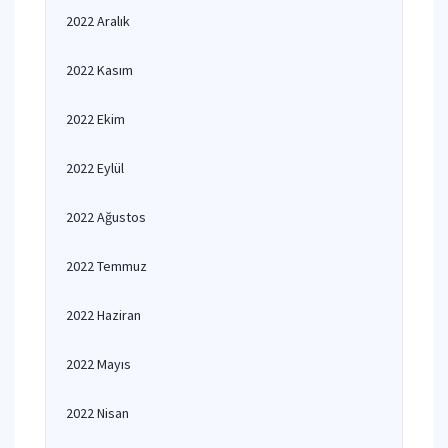
2022 Aralık
2022 Kasım
2022 Ekim
2022 Eylül
2022 Ağustos
2022 Temmuz
2022 Haziran
2022 Mayıs
2022 Nisan