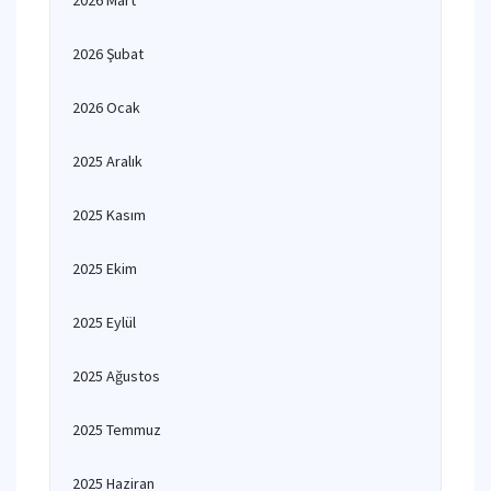
2026 Mart
2026 Şubat
2026 Ocak
2025 Aralık
2025 Kasım
2025 Ekim
2025 Eylül
2025 Ağustos
2025 Temmuz
2025 Haziran