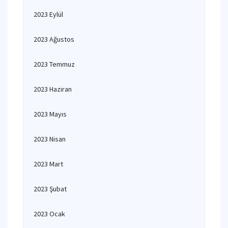
2023 Eylül
2023 Ağustos
2023 Temmuz
2023 Haziran
2023 Mayıs
2023 Nisan
2023 Mart
2023 Şubat
2023 Ocak