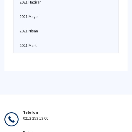
2021 Haziran
2021 Mayıs
2021 Nisan
2021 Mart
Telefon
0212 293 13 00