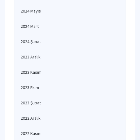
2024 Mayıs
2024 Mart
2024 Şubat
2023 Aralık
2023 Kasım
2023 Ekim
2023 Şubat
2022 Aralık
2022 Kasım