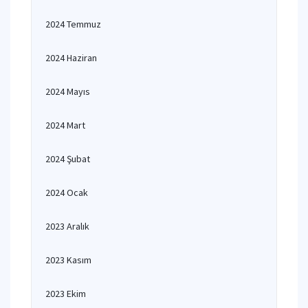
2024 Temmuz
2024 Haziran
2024 Mayıs
2024 Mart
2024 Şubat
2024 Ocak
2023 Aralık
2023 Kasım
2023 Ekim