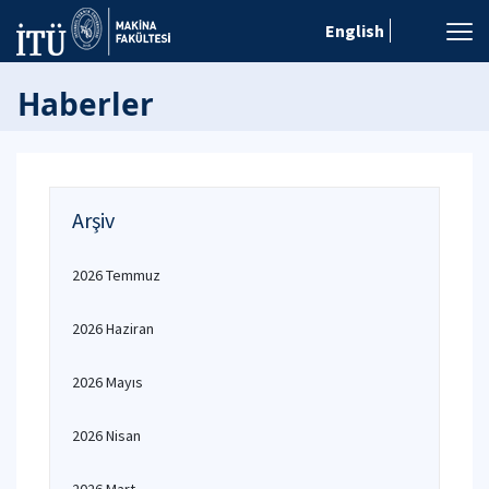
English
Haberler
Arşiv
2026 Temmuz
2026 Haziran
2026 Mayıs
2026 Nisan