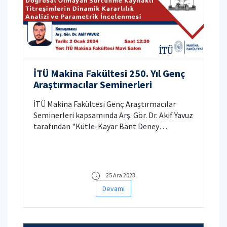
İTÜ Makina Fakültesi 250. Yıl Genç
Araştırmacılar Seminerleri
İTÜ Makina Fakültesi Genç Araştırmacılar
Seminerleri kapsamında Arş. Gör. Dr. Akif Yavuz
tarafından "Kütle-Kayar Bant Deney
Sisteminde Doğrusal Olmayan Sürtünme
Kaynaklı Titreşimlerin Dinamik Kararlılık
Analizi ve Parametrik İncelenmesi" adlı
seminer düzenlenecektir. Detaylı bilgi için
25 Ara 2023
tıklayınız.
Devamı