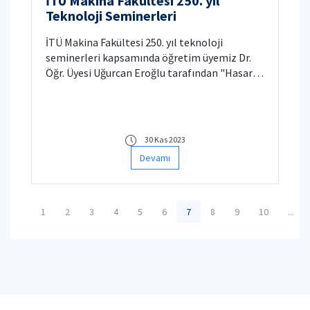
İTÜ Makina Fakültesi 250. yıl
Teknoloji Seminerleri
İTÜ Makina Fakültesi 250. yıl teknoloji
seminerleri kapsamında öğretim üyemiz Dr.
Öğr. Üyesi Uğurcan Eroğlu tarafından "Hasarlı
Yapısal Elemanların Titreşimleri ve Yapısal
Mekanikte Hasar Tespiti Problemi" isimli
seminer düzenlenecektir. Detaylı bilgi için
tıklayınız.
30 Kas 2023
Devamı
1
2
3
4
5
6
7
8
9
10
...