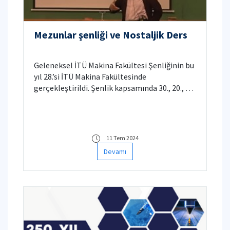
Mezunlar şenliği ve Nostaljik Ders
Geleneksel İTÜ Makina Fakültesi Şenliğinin bu
yıl 28.’si İTÜ Makina Fakültesinde
gerçekleştirildi. Şenlik kapsamında 30., 20., ve
10. Yıl mezunlarımıza temsili diploma töreni
düzenlendi. Prof. Dr. Temel Belek Hocamız
tarafından da nostaljik ders verildi.
11 Tem 2024
Devamı