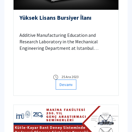
Yüksek Lisans Bursiyer İlanı
Additive Manufacturing Education and
Research Laboratory in the Mechanical
Engineering Department at Istanbul
Technical University is searching for an M.S.
You will join a binder jetting additive
manufacturing research project funded by
Sintertek.
25 Ara 2023
Devamı