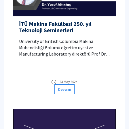
İTÜ Makina Fakültesi 250. yıl
Teknoloji Seminerleri
University of British Columbia Makina
Mühendisliği Bölümü öğretim üyesi ve
Manufacturing Laboratory direktörü Prof Dr.
Yusuf Altıntaş, 24 Mayıs 2024 Cuma günü saat
11'de Gümüşsuyu Kampüsü Mavi Salon'da bir
seminer verecektir.
23 May 2024
Devamı