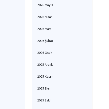
2026 Mayıs
2026 Nisan
2026 Mart
2026 Şubat
2026 Ocak
2025 Aralık
2025 Kasım
2025 Ekim
2025 Eylül