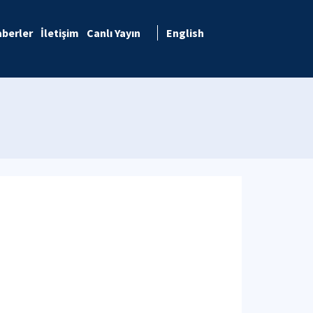
berler
İletişim
Canlı Yayın
English