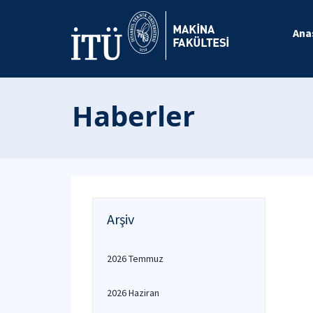
Ana
Haberler
Arşiv
2026 Temmuz
2026 Haziran