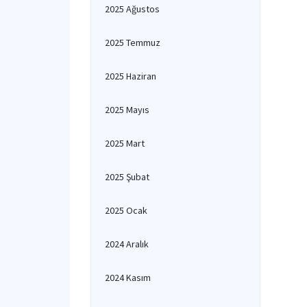
2025 Ağustos
2025 Temmuz
2025 Haziran
2025 Mayıs
2025 Mart
2025 Şubat
2025 Ocak
2024 Aralık
2024 Kasım