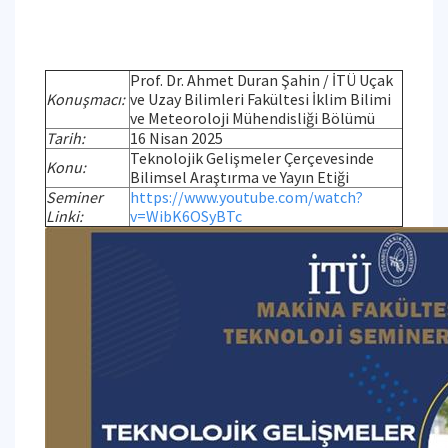
Prof. Dr. Ahmet Duran Şahin / İTÜ Uçak
Konuşmacı:
ve Uzay Bilimleri Fakültesi İklim Bilimi
ve Meteoroloji Mühendisliği Bölümü
Tarih:
16 Nisan 2025
Teknolojik Gelişmeler Çerçevesinde
Konu:
Bilimsel Araştırma ve Yayın Etiği
Seminer
https://www.youtube.com/watch?
Linki:
v=WibK6OSyBTc