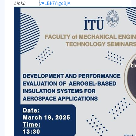
Linki:
v=LBk7YrgdBjA