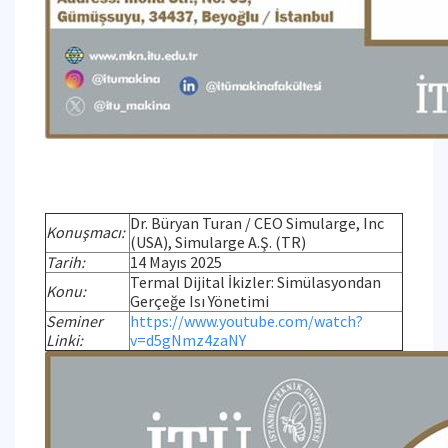
Dr. Büryan Turan / CEO Simularge, Inc
Konuşmacı:
(USA), Simularge A.Ş. (TR)
Tarih:
14 Mayıs 2025
Termal Dijital İkizler: Simülasyondan
Konu:
Gerçeğe Isı Yönetimi
Seminer
https://www.youtube.com/watch?
Linki:
v=d5gNmz4zaNY