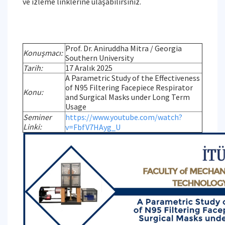
ve izleme linklerine ulaşabilirsiniz.
Prof. Dr. Aniruddha Mitra / Georgia
Konuşmacı:
Southern University
Tarih:
17 Aralık 2025
A Parametric Study of the Effectiveness
of N95 Filtering Facepiece Respirator
Konu:
and Surgical Masks under Long Term
Usage
Seminer
https://www.youtube.com/watch?
Linki:
v=FbfV7HAyg_U