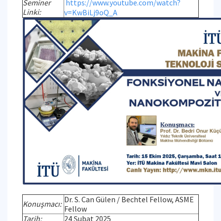
Seminer
https://www.youtube.com/watch?
Linki:
v=KwBiLj9oQ_A
Dr. S. Can Gülen / Bechtel Fellow, ASME
Konuşmacı:
Fellow
Tarih:
24 Şubat 2025