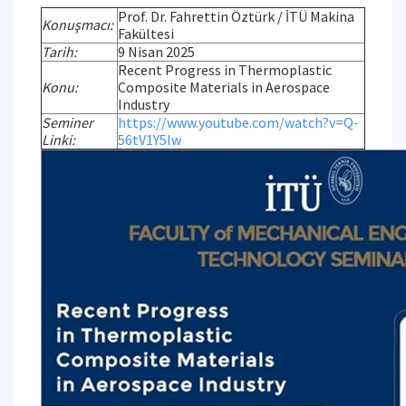
Prof. Dr. Fahrettin Öztürk / İTÜ Makina
Konuşmacı:
Fakültesi
Tarih:
9 Nisan 2025
Recent Progress in Thermoplastic
Konu:
Composite Materials in Aerospace
Industry
Seminer
https://www.youtube.com/watch?v=Q-
Linki:
56tV1Y5Iw