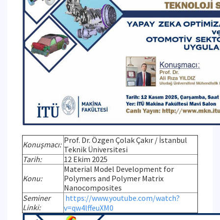
Prof. Dr. Özgen Çolak Çakır / İstanbul
Konuşmacı:
Teknik Üniversitesi
Tarih:
12 Ekim 2025
Material Model Development for
Konu:
Polymers and Polymer Matrix
Nanocomposites
Seminer
https://www.youtube.com/watch?
Linki:
v=qw4lffeuXM0