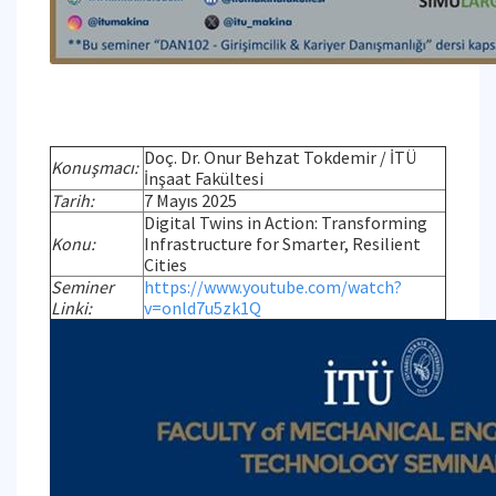
Doç. Dr. Onur Behzat Tokdemir / İTÜ
Konuşmacı:
İnşaat Fakültesi
Tarih:
7 Mayıs 2025
Digital Twins in Action: Transforming
Konu:
Infrastructure for Smarter, Resilient
Cities
Seminer
https://www.youtube.com/watch?
Linki:
v=onld7u5zk1Q