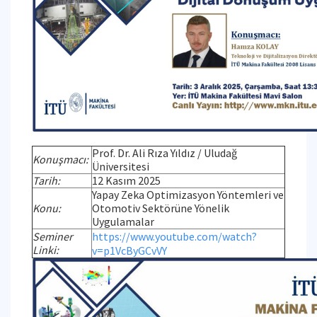
Prof. Dr. Ali Rıza Yıldız / Uludağ
Konuşmacı:
Üniversitesi
Tarih:
12 Kasım 2025
Yapay Zeka Optimizasyon Yöntemleri ve
Konu:
Otomotiv Sektörüne Yönelik
Uygulamalar
Seminer
https://www.youtube.com/watch?
Linki:
v=p1VcByGCvVY