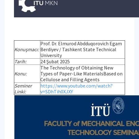
Prof. Dr. Elmurod Abdduqorovich Egam
Konuşmacı:
Berdiyev / Tashkent State Technical
University
Tarih:
24 Şubat 2025
The Technology of Obtaining New
Konu:
Types of Paper-Like MaterialsBased on
Cellulose and Filling Agents
Seminer
https://www.youtube.com/watch?
Linki:
v=SDhTih0XJXY